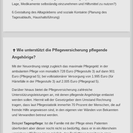
Lage, Medikamente selbständig einzunehmen und Hilfsmittel zu nutzen?)
6.Gestaltung des Alltagslebens und soziale Kontakte (Planung des
Tagesablaufs, Haushaltsführung)
Wie unterstützt die Pflegeversicherung pflegende
Angehörige?
Mit der Neuordnung steigt zugleich das maximale Pflegegeld: in der
ambulanten Pflege von monatlich 728 Euro (Pflegestufe 3) auf dann 901
Euro (Pflegegrad 5); bei vollstationärer Versorgung von 1.995 Euro (für
Härtefälle in der Pflegestufe 3) auf 2.005 Euro (Pflegegrad 5).
Darüber hinaus bietet die Pflegeversicherung zahlreiche
Unterstützungsleistungen an, mit denen pflegende Angehörige entlastet
werden sollen. Hiermit will der Gesetzgeber dem Umstand Rechnung
tragen, dass laut Pflegestatistik immerhin 70 Prozent der Menschen, die auf
fremde Hilfe angewiesen sind, in den eigenen vier Wänden von Bekannten
und Verwandten betreut werden.
Beispiel
Tagespflege
: Ist die Familie mit der Pflege eines Patienten
überfordert aber dieser nocht nicht so bedürftig, dass er in ein Altersheim