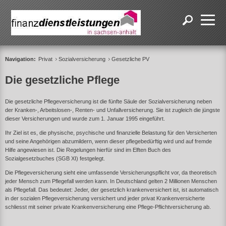
Navigation:
Privat
Sozialversicherung
Gesetzliche PV
Die gesetzliche Pflege
Die gesetzliche Pflegeversicherung ist die fünfte Säule der Sozialversicherung neben
der Kranken-, Arbeitslosen-, Renten- und Unfallversicherung. Sie ist zugleich die jüngste
dieser Versicherungen und wurde zum 1. Januar 1995 eingeführt.
Ihr Ziel ist es, die physische, psychische und finanzielle Belastung für den Versicherten
und seine Angehörigen abzumildern, wenn dieser pflegebedürftig wird und auf fremde
Hilfe angewiesen ist. Die Regelungen hierfür sind im Elften Buch des
Sozialgesetzbuches (SGB XI) festgelegt.
Die Pflegeversicherung sieht eine umfassende Versicherungspflicht vor, da theoretisch
jeder Mensch zum Pflegefall werden kann. In Deutschland gelten 2 Millionen Menschen
als Pflegefall. Das bedeutet: Jeder, der gesetzlich krankenversichert ist, ist automatisch
in der sozialen Pflegeversicherung versichert und jeder privat Krankenversicherte
schliesst mit seiner private Krankenversicherung eine Pflege-Pflichtversicherung ab.