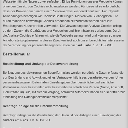
Webseiten für die Nutzer zu vereinfachen. Einige Funktionen unserer Webseite können
ohne den Einsatz von Cookies nicht angeboten werden. Für diese ist es erforderlich,
dass der Browser auch nach einem Seitenwechsel wiedererkannt wird. Für folgende
Anwendungen benötigen wir Cookies: Bestellungen, Merken von Suchbegriffen. Die
durch technisch notwendige Cookies erhobenen Nutzerdaten werden nicht zur
Erstellung von Nutzerprofilen verwendet. Die Verwendung der Analyse-Cookies erfolgt
zu dem Zweck, die Qualität unserer Webseiten und ihre Inhalte zu verbessern. Durch
die Analyse-Cookies erfahren wir, wie die Webseite genutzt wird und können so unser
Angebot stetig optimieren. In diesen Zwecken liegt auch unser berechtigtes Interesse in
der Verarbeitung der personenbezogenen Daten nach Art. 6 Abs. 1 lit. f DSGVO.
Bestellformular
Beschreibung und Umfang der Datenverarbeitung
Bei Nutzung des elektronischen Bestellformulars werden persönliche Daten erfasst, die
zur Begründung und Abwicklung eines Vertragsverhältnisses verarbeitet werden. Unter
personenbezogenen Daten fallen Einzelangaben über persönliche und sachliche
Verhältnisse einer bestimmten oder bestimmbaren natürlichen Person (Name, Anschrift,
Geburtsdatum). Alle, mit diesem Vorgang, betrauten Mitarbeiter haben sich schriftlich zur
Einhaltung des Datengeheimnisses verpflichtet.
Rechtsgrundlage für die Datenverarbeitung
Rechtsgrundlage für die Verarbeitung der Daten ist bei Vorliegen einer Einwilligung des
Nutzers Art. 6 Abs. 1 lit. a DSGVO.