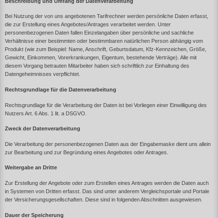
Beschreibung und Umfang der Datenverarbeitung
Bei Nutzung der von uns angebotenen Tarifrechner werden persönliche Daten erfasst,
die zur Erstellung eines Angebotes/Antrages verarbeitet werden. Unter
personenbezogenen Daten fallen Einzelangaben über persönliche und sachliche
Verhältnisse einer bestimmten oder bestimmbaren natürlichen Person abhängig vom
Produkt (wie zum Beispiel: Name, Anschrift, Geburtsdatum, Kfz-Kennzeichen, Größe,
Gewicht, Einkommen, Vorerkrankungen, Eigentum, bestehende Verträge). Alle mit
diesem Vorgang betrauten Mitarbeiter haben sich schriftlich zur Einhaltung des
Datengeheimnisses verpflichtet.
Rechtsgrundlage für die Datenverarbeitung
Rechtsgrundlage für die Verarbeitung der Daten ist bei Vorliegen einer Einwilligung des
Nutzers Art. 6 Abs. 1 lit. a DSGVO.
Zweck der Datenverarbeitung
Die Verarbeitung der personenbezogenen Daten aus der Eingabemaske dient uns allein
zur Bearbeitung und zur Begründung eines Angebotes oder Antrages.
Weitergabe an Dritte
Zur Erstellung der Angebote oder zum Erstellen eines Antrages werden die Daten auch
in Systemen von Dritten erfasst. Das sind unter anderem Vergleichsportale und Portale
der Versicherungsgesellschaften. Diese sind in folgenden Abschnitten ausgewiesen.
Dauer der Speicherung