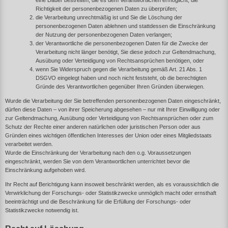
eine Dauer bestreiten, die es dem Verantwortlichen ermöglicht, die
Richtigkeit der personenbezogenen Daten zu überprüfen;
die Verarbeitung unrechtmäßig ist und Sie die Löschung der
personenbezogenen Daten ablehnen und stattdessen die Einschränkung
der Nutzung der personenbezogenen Daten verlangen;
der Verantwortliche die personenbezogenen Daten für die Zwecke der
Verarbeitung nicht länger benötigt, Sie diese jedoch zur Geltendmachung,
Ausübung oder Verteidigung von Rechtsansprüchen benötigen, oder
wenn Sie Widerspruch gegen die Verarbeitung gemäß Art. 21 Abs. 1
DSGVO eingelegt haben und noch nicht feststeht, ob die berechtigten
Gründe des Verantwortlichen gegenüber Ihren Gründen überwiegen.
Wurde die Verarbeitung der Sie betreffenden personenbezogenen Daten eingeschränkt,
dürfen diese Daten – von ihrer Speicherung abgesehen – nur mit Ihrer Einwilligung oder
zur Geltendmachung, Ausübung oder Verteidigung von Rechtsansprüchen oder zum
Schutz der Rechte einer anderen natürlichen oder juristischen Person oder aus
Gründen eines wichtigen öffentlichen Interesses der Union oder eines Mitgliedstaats
verarbeitet werden.
Wurde die Einschränkung der Verarbeitung nach den o.g. Voraussetzungen
eingeschränkt, werden Sie von dem Verantwortlichen unterrichtet bevor die
Einschränkung aufgehoben wird.
Ihr Recht auf Berichtigung kann insoweit beschränkt werden, als es voraussichtlich die
Verwirklichung der Forschungs- oder Statistikzwecke unmöglich macht oder ernsthaft
beeinträchtigt und die Beschränkung für die Erfüllung der Forschungs- oder
Statistikzwecke notwendig ist.