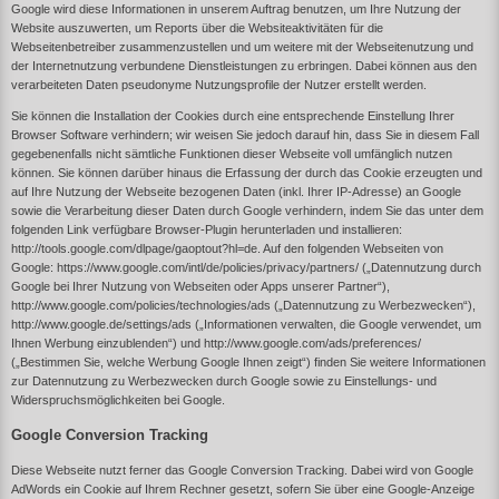
Google wird diese Informationen in unserem Auftrag benutzen, um Ihre Nutzung der
Website auszuwerten, um Reports über die Websiteaktivitäten für die
Webseitenbetreiber zusammenzustellen und um weitere mit der Webseitenutzung und
der Internetnutzung verbundene Dienstleistungen zu erbringen. Dabei können aus den
verarbeiteten Daten pseudonyme Nutzungsprofile der Nutzer erstellt werden.
Sie können die Installation der Cookies durch eine entsprechende Einstellung Ihrer
Browser Software verhindern; wir weisen Sie jedoch darauf hin, dass Sie in diesem Fall
gegebenenfalls nicht sämtliche Funktionen dieser Webseite voll umfänglich nutzen
können. Sie können darüber hinaus die Erfassung der durch das Cookie erzeugten und
auf Ihre Nutzung der Webseite bezogenen Daten (inkl. Ihrer IP-Adresse) an Google
sowie die Verarbeitung dieser Daten durch Google verhindern, indem Sie das unter dem
folgenden Link verfügbare Browser-Plugin herunterladen und installieren:
http://tools.google.com/dlpage/gaoptout?hl=de
. Auf den folgenden Webseiten von
Google:
https://www.google.com/intl/de/policies/privacy/partners/
(„Datennutzung durch
Google bei Ihrer Nutzung von Webseiten oder Apps unserer Partner“),
http://www.google.com/policies/technologies/ads
(„Datennutzung zu Werbezwecken“),
http://www.google.de/settings/ads
(„Informationen verwalten, die Google verwendet, um
Ihnen Werbung einzublenden“) und
http://www.google.com/ads/preferences/
(„Bestimmen Sie, welche Werbung Google Ihnen zeigt“) finden Sie weitere Informationen
zur Datennutzung zu Werbezwecken durch Google sowie zu Einstellungs- und
Widerspruchsmöglichkeiten bei Google.
Google Conversion Tracking
Diese Webseite nutzt ferner das Google Conversion Tracking. Dabei wird von Google
AdWords ein Cookie auf Ihrem Rechner gesetzt, sofern Sie über eine Google-Anzeige