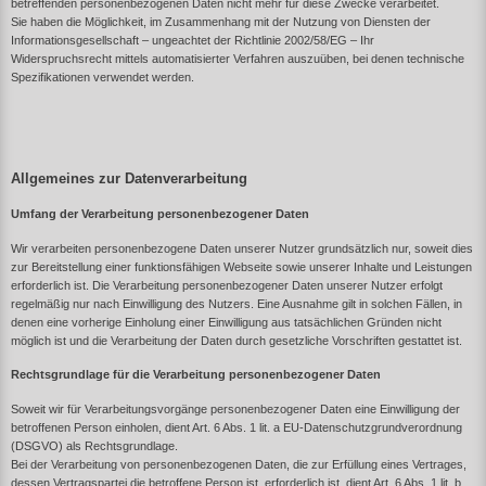
betreffenden personenbezogenen Daten nicht mehr für diese Zwecke verarbeitet.
Sie haben die Möglichkeit, im Zusammenhang mit der Nutzung von Diensten der
Informationsgesellschaft – ungeachtet der Richtlinie 2002/58/EG – Ihr
Widerspruchsrecht mittels automatisierter Verfahren auszuüben, bei denen technische
Spezifikationen verwendet werden.
Allgemeines zur Datenverarbeitung
Umfang der Verarbeitung personenbezogener Daten
Wir verarbeiten personenbezogene Daten unserer Nutzer grundsätzlich nur, soweit dies
zur Bereitstellung einer funktionsfähigen Webseite sowie unserer Inhalte und Leistungen
erforderlich ist. Die Verarbeitung personenbezogener Daten unserer Nutzer erfolgt
regelmäßig nur nach Einwilligung des Nutzers. Eine Ausnahme gilt in solchen Fällen, in
denen eine vorherige Einholung einer Einwilligung aus tatsächlichen Gründen nicht
möglich ist und die Verarbeitung der Daten durch gesetzliche Vorschriften gestattet ist.
Rechtsgrundlage für die Verarbeitung personenbezogener Daten
Soweit wir für Verarbeitungsvorgänge personenbezogener Daten eine Einwilligung der
betroffenen Person einholen, dient Art. 6 Abs. 1 lit. a EU-Datenschutzgrundverordnung
(DSGVO) als Rechtsgrundlage.
Bei der Verarbeitung von personenbezogenen Daten, die zur Erfüllung eines Vertrages,
dessen Vertragspartei die betroffene Person ist, erforderlich ist, dient Art. 6 Abs. 1 lit. b