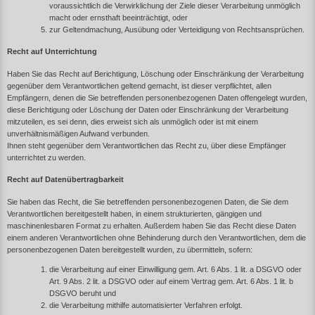
voraussichtlich die Verwirklichung der Ziele dieser Verarbeitung unmöglich
macht oder ernsthaft beeinträchtigt, oder
zur Geltendmachung, Ausübung oder Verteidigung von Rechtsansprüchen.
Recht auf Unterrichtung
Haben Sie das Recht auf Berichtigung, Löschung oder Einschränkung der Verarbeitung
gegenüber dem Verantwortlichen geltend gemacht, ist dieser verpflichtet, allen
Empfängern, denen die Sie betreffenden personenbezogenen Daten offengelegt wurden,
diese Berichtigung oder Löschung der Daten oder Einschränkung der Verarbeitung
mitzuteilen, es sei denn, dies erweist sich als unmöglich oder ist mit einem
unverhältnismäßigen Aufwand verbunden.
Ihnen steht gegenüber dem Verantwortlichen das Recht zu, über diese Empfänger
unterrichtet zu werden.
Recht auf Datenübertragbarkeit
Sie haben das Recht, die Sie betreffenden personenbezogenen Daten, die Sie dem
Verantwortlichen bereitgestellt haben, in einem strukturierten, gängigen und
maschinenlesbaren Format zu erhalten. Außerdem haben Sie das Recht diese Daten
einem anderen Verantwortlichen ohne Behinderung durch den Verantwortlichen, dem die
personenbezogenen Daten bereitgestellt wurden, zu übermitteln, sofern:
die Verarbeitung auf einer Einwilligung gem. Art. 6 Abs. 1 lit. a DSGVO oder
Art. 9 Abs. 2 lit. a DSGVO oder auf einem Vertrag gem. Art. 6 Abs. 1 lit. b
DSGVO beruht und
die Verarbeitung mithilfe automatisierter Verfahren erfolgt.