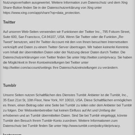
Nutzungsverhalten ausgewertet. Weitere Information zum Datenschutz und dem Xing
Share-Button finden Sie in der Datenschutzerklärung von Xing unter
https://www.xing.com/app/share?op=data_protection
.
Twitter
Auf unseren Web-Seiten verwenden wir Funktionen der Twitter Inc., 795 Folsom Street,
Suite 600, San Francisco, CA 94107, USA. Wenn Sie Twitter oder die Funktion „Re-
Tweet“ benutzen, wird Ihr Twitter-Account mit den von Ihnen besuchten Internetseiten
verknüpft und Daten zu einem Twitter-Server übertragen. Wir haben keinerlei Kenntnis
vom Inhalt der übermittelten Daten oder der Nutzung dieser Daten durch Twitter. Die
Datenschutzerklärungen von Twitter finden Sie unter
http://twitter.com/privacy
. Sie haben
die Möglichkeit in Ihren Kontoeinstellungen bei Twitter unter
http://twitter.com/account/settings
Ihre Datenschutzeinstellungen zu verändern.
Tumblr
Unsere Seiten nutzen Schaltflächen des Dienstes Tumblr. Anbieter ist die Tumblr, Inc.,
35 East 21st St, 10th Floor, New York, NY 10010, USA. Diese Schaltflächen ermöglichen
es Ihnen, einen Beitrag oder eine Seite bei Tumblr zu teilen oder dem Anbieter bei Tumblr
zu folgen.
Der Webseitenbetreiber hat keinen Einfluss auf Art und Umfang der
erhobenen und an Tumblr übermittelten Daten. Sind Sie bei Tumblr eingeloggt, könnte
Tumblr den Besuch Ihrem Tumblr-Konto zuordnen. Weitere Informationen zum
Datenschutz bei Tumblr finden Sie unter http://www.tumblr.com/policy/de/privacy.