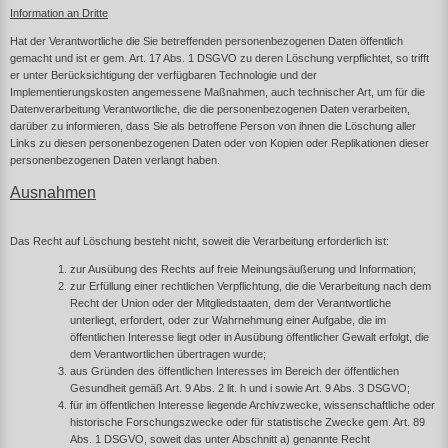
Information an Dritte
Hat der Verantwortliche die Sie betreffenden personenbezogenen Daten öffentlich
gemacht und ist er gem. Art. 17 Abs. 1 DSGVO zu deren Löschung verpflichtet, so trifft
er unter Berücksichtigung der verfügbaren Technologie und der
Implementierungskosten angemessene Maßnahmen, auch technischer Art, um für die
Datenverarbeitung Verantwortliche, die die personenbezogenen Daten verarbeiten,
darüber zu informieren, dass Sie als betroffene Person von ihnen die Löschung aller
Links zu diesen personenbezogenen Daten oder von Kopien oder Replikationen dieser
personenbezogenen Daten verlangt haben.
Ausnahmen
Das Recht auf Löschung besteht nicht, soweit die Verarbeitung erforderlich ist:
zur Ausübung des Rechts auf freie Meinungsäußerung und Information;
zur Erfüllung einer rechtlichen Verpflichtung, die die Verarbeitung nach dem
Recht der Union oder der Mitgliedstaaten, dem der Verantwortliche
unterliegt, erfordert, oder zur Wahrnehmung einer Aufgabe, die im
öffentlichen Interesse liegt oder in Ausübung öffentlicher Gewalt erfolgt, die
dem Verantwortlichen übertragen wurde;
aus Gründen des öffentlichen Interesses im Bereich der öffentlichen
Gesundheit gemäß Art. 9 Abs. 2 lit. h und i sowie Art. 9 Abs. 3 DSGVO;
für im öffentlichen Interesse liegende Archivzwecke, wissenschaftliche oder
historische Forschungszwecke oder für statistische Zwecke gem. Art. 89
Abs. 1 DSGVO, soweit das unter Abschnitt a) genannte Recht