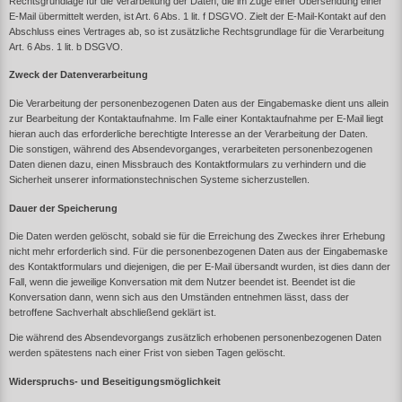
Rechtsgrundlage für die Verarbeitung der Daten, die im Zuge einer Übersendung einer
E-Mail übermittelt werden, ist Art. 6 Abs. 1 lit. f DSGVO. Zielt der E-Mail-Kontakt auf den
Abschluss eines Vertrages ab, so ist zusätzliche Rechtsgrundlage für die Verarbeitung
Art. 6 Abs. 1 lit. b DSGVO.
Zweck der Datenverarbeitung
Die Verarbeitung der personenbezogenen Daten aus der Eingabemaske dient uns allein
zur Bearbeitung der Kontaktaufnahme. Im Falle einer Kontaktaufnahme per E-Mail liegt
hieran auch das erforderliche berechtigte Interesse an der Verarbeitung der Daten.
Die sonstigen, während des Absendevorganges, verarbeiteten personenbezogenen
Daten dienen dazu, einen Missbrauch des Kontaktformulars zu verhindern und die
Sicherheit unserer informationstechnischen Systeme sicherzustellen.
Dauer der Speicherung
Die Daten werden gelöscht, sobald sie für die Erreichung des Zweckes ihrer Erhebung
nicht mehr erforderlich sind. Für die personenbezogenen Daten aus der Eingabemaske
des Kontaktformulars und diejenigen, die per E-Mail übersandt wurden, ist dies dann der
Fall, wenn die jeweilige Konversation mit dem Nutzer beendet ist. Beendet ist die
Konversation dann, wenn sich aus den Umständen entnehmen lässt, dass der
betroffene Sachverhalt abschließend geklärt ist.
Die während des Absendevorgangs zusätzlich erhobenen personenbezogenen Daten
werden spätestens nach einer Frist von sieben Tagen gelöscht.
Widerspruchs- und Beseitigungsmöglichkeit