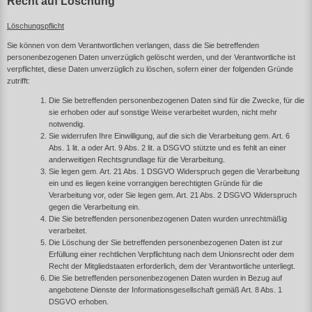
Recht auf Löschung
Löschungspflicht
Sie können von dem Verantwortlichen verlangen, dass die Sie betreffenden
personenbezogenen Daten unverzüglich gelöscht werden, und der Verantwortliche ist
verpflichtet, diese Daten unverzüglich zu löschen, sofern einer der folgenden Gründe
zutrifft:
Die Sie betreffenden personenbezogenen Daten sind für die Zwecke, für die
sie erhoben oder auf sonstige Weise verarbeitet wurden, nicht mehr
notwendig.
Sie widerrufen Ihre Einwilligung, auf die sich die Verarbeitung gem. Art. 6
Abs. 1 lit. a oder Art. 9 Abs. 2 lit. a DSGVO stützte und es fehlt an einer
anderweitigen Rechtsgrundlage für die Verarbeitung.
Sie legen gem. Art. 21 Abs. 1 DSGVO Widerspruch gegen die Verarbeitung
ein und es liegen keine vorrangigen berechtigten Gründe für die
Verarbeitung vor, oder Sie legen gem. Art. 21 Abs. 2 DSGVO Widerspruch
gegen die Verarbeitung ein.
Die Sie betreffenden personenbezogenen Daten wurden unrechtmäßig
verarbeitet.
Die Löschung der Sie betreffenden personenbezogenen Daten ist zur
Erfüllung einer rechtlichen Verpflichtung nach dem Unionsrecht oder dem
Recht der Mitgliedstaaten erforderlich, dem der Verantwortliche unterliegt.
Die Sie betreffenden personenbezogenen Daten wurden in Bezug auf
angebotene Dienste der Informationsgesellschaft gemäß Art. 8 Abs. 1
DSGVO erhoben.