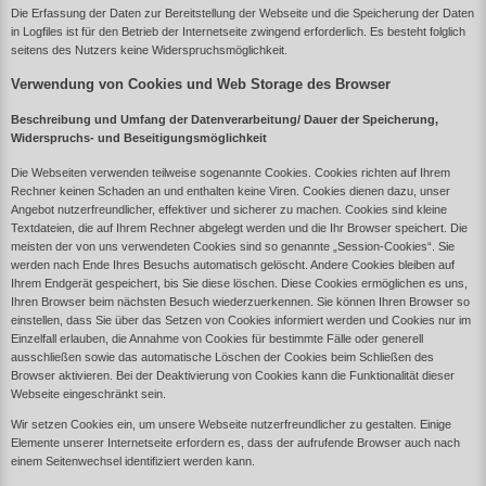
Die Erfassung der Daten zur Bereitstellung der Webseite und die Speicherung der Daten
in Logfiles ist für den Betrieb der Internetseite zwingend erforderlich. Es besteht folglich
seitens des Nutzers keine Widerspruchsmöglichkeit.
Verwendung von Cookies und Web Storage des Browser
Beschreibung und Umfang der Datenverarbeitung/ Dauer der Speicherung,
Widerspruchs- und Beseitigungsmöglichkeit
Die Webseiten verwenden teilweise sogenannte Cookies. Cookies richten auf Ihrem
Rechner keinen Schaden an und enthalten keine Viren. Cookies dienen dazu, unser
Angebot nutzerfreundlicher, effektiver und sicherer zu machen. Cookies sind kleine
Textdateien, die auf Ihrem Rechner abgelegt werden und die Ihr Browser speichert. Die
meisten der von uns verwendeten Cookies sind so genannte „Session-Cookies“. Sie
werden nach Ende Ihres Besuchs automatisch gelöscht. Andere Cookies bleiben auf
Ihrem Endgerät gespeichert, bis Sie diese löschen. Diese Cookies ermöglichen es uns,
Ihren Browser beim nächsten Besuch wiederzuerkennen. Sie können Ihren Browser so
einstellen, dass Sie über das Setzen von Cookies informiert werden und Cookies nur im
Einzelfall erlauben, die Annahme von Cookies für bestimmte Fälle oder generell
ausschließen sowie das automatische Löschen der Cookies beim Schließen des
Browser aktivieren. Bei der Deaktivierung von Cookies kann die Funktionalität dieser
Webseite eingeschränkt sein.
Wir setzen Cookies ein, um unsere Webseite nutzerfreundlicher zu gestalten. Einige
Elemente unserer Internetseite erfordern es, dass der aufrufende Browser auch nach
einem Seitenwechsel identifiziert werden kann.