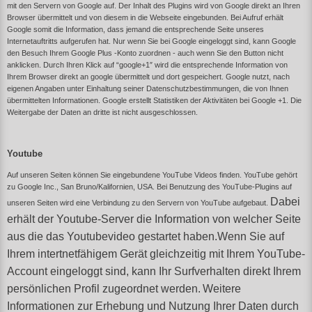
mit den Servern von Google auf. Der Inhalt des Plugins wird von Google direkt an Ihren
Browser übermittelt und von diesem in die Webseite eingebunden. Bei Aufruf erhält
Google somit die Information, dass jemand die entsprechende Seite unseres
Internetauftritts aufgerufen hat. Nur wenn Sie bei Google eingeloggt sind, kann Google
den Besuch Ihrem Google Plus -Konto zuordnen - auch wenn Sie den Button nicht
anklicken. Durch Ihren Klick auf “google+1″ wird die entsprechende Information von
Ihrem Browser direkt an google übermittelt und dort gespeichert. Google nutzt, nach
eigenen Angaben unter Einhaltung seiner Datenschutzbestimmungen, die von Ihnen
übermittelten Informationen. Google erstellt Statistiken der Aktivitäten bei Google +1. Die
Weitergabe der Daten an dritte ist nicht ausgeschlossen.
Youtube
Auf unseren Seiten können Sie eingebundene YouTube Videos finden. YouTube gehört
zu Google Inc., San Bruno/Kalifornien, USA. Bei Benutzung des YouTube-Plugins auf
Dabei
unseren Seiten wird eine Verbindung zu den Servern von YouTube aufgebaut.
erhält der Youtube-Server die Information von welcher Seite
aus die das Youtubevideo gestartet haben.
Wenn Sie auf
Ihrem intertnetfähigem Gerät gleichzeitig mit Ihrem YouTube-
Account eingeloggt sind, kann Ihr Surfverhalten direkt Ihrem
persönlichen Profil zugeordnet werden.
Weitere
Informationen zur Erhebung und Nutzung Ihrer Daten durch