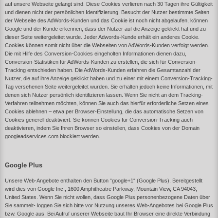
auf unsere Webseite gelangt sind. Diese Cookies verlieren nach 30 Tagen ihre Gültigkeit
und dienen nicht der persönlichen Identifizierung. Besucht der Nutzer bestimmte Seiten
der Webseite des AdWords-Kunden und das Cookie ist noch nicht abgelaufen, können
Google und der Kunde erkennen, dass der Nutzer auf die Anzeige geklickt hat und zu
dieser Seite weitergeleitet wurde. Jeder Adwords-Kunde erhält ein anderes Cookie.
Cookies können somit nicht über die Webseiten von AdWords-Kunden verfolgt werden.
Die mit Hilfe des Conversion-Cookies eingeholten Informationen dienen dazu,
Conversion-Statistiken für AdWords-Kunden zu erstellen, die sich für Conversion-
Tracking entschieden haben. Die AdWords-Kunden erfahren die Gesamtanzahl der
Nutzer, die auf ihre Anzeige geklickt haben und zu einer mit einem Conversion-Tracking-
Tag versehenen Seite weitergeleitet wurden. Sie erhalten jedoch keine Informationen, mit
denen sich Nutzer persönlich identifizieren lassen. Wenn Sie nicht an dem Tracking-
Verfahren teilnehmen möchten, können Sie auch das hierfür erforderliche Setzen eines
Cookies ablehnen – etwa per Browser-Einstellung, die das automatische Setzen von
Cookies generell deaktiviert. Sie können Cookies für Conversion-Tracking auch
deaktivieren, indem Sie Ihren Browser so einstellen, dass Cookies von der Domain
googleadservices.com blockiert werden.
Google Plus
Unsere Web-Angebote enthalten den Button “google+1″ (Google Plus). Bereitgestellt
wird dies von Google Inc., 1600 Amphitheatre Parkway, Mountain View, CA 94043,
United States. Wenn Sie nicht wollen, dass Google Plus personenbezogene Daten über
Sie sammelt- loggen Sie sich bitte vor Nutzung unseres Web-Angebotes bei Google Plus
bzw. Google aus. Bei Aufruf unserer Webseite baut Ihr Browser eine direkte Verbindung