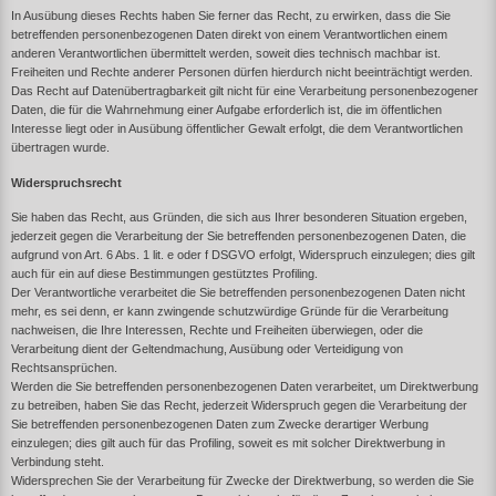
In Ausübung dieses Rechts haben Sie ferner das Recht, zu erwirken, dass die Sie
betreffenden personenbezogenen Daten direkt von einem Verantwortlichen einem
anderen Verantwortlichen übermittelt werden, soweit dies technisch machbar ist.
Freiheiten und Rechte anderer Personen dürfen hierdurch nicht beeinträchtigt werden.
Das Recht auf Datenübertragbarkeit gilt nicht für eine Verarbeitung personenbezogener
Daten, die für die Wahrnehmung einer Aufgabe erforderlich ist, die im öffentlichen
Interesse liegt oder in Ausübung öffentlicher Gewalt erfolgt, die dem Verantwortlichen
übertragen wurde.
Widerspruchsrecht
Sie haben das Recht, aus Gründen, die sich aus Ihrer besonderen Situation ergeben,
jederzeit gegen die Verarbeitung der Sie betreffenden personenbezogenen Daten, die
aufgrund von Art. 6 Abs. 1 lit. e oder f DSGVO erfolgt, Widerspruch einzulegen; dies gilt
auch für ein auf diese Bestimmungen gestütztes Profiling.
Der Verantwortliche verarbeitet die Sie betreffenden personenbezogenen Daten nicht
mehr, es sei denn, er kann zwingende schutzwürdige Gründe für die Verarbeitung
nachweisen, die Ihre Interessen, Rechte und Freiheiten überwiegen, oder die
Verarbeitung dient der Geltendmachung, Ausübung oder Verteidigung von
Rechtsansprüchen.
Werden die Sie betreffenden personenbezogenen Daten verarbeitet, um Direktwerbung
zu betreiben, haben Sie das Recht, jederzeit Widerspruch gegen die Verarbeitung der
Sie betreffenden personenbezogenen Daten zum Zwecke derartiger Werbung
einzulegen; dies gilt auch für das Profiling, soweit es mit solcher Direktwerbung in
Verbindung steht.
Widersprechen Sie der Verarbeitung für Zwecke der Direktwerbung, so werden die Sie