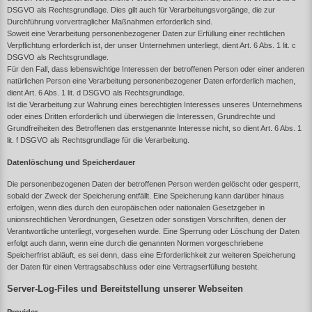
DSGVO als Rechtsgrundlage. Dies gilt auch für Verarbeitungsvorgänge, die zur
Durchführung vorvertraglicher Maßnahmen erforderlich sind.
Soweit eine Verarbeitung personenbezogener Daten zur Erfüllung einer rechtlichen
Verpflichtung erforderlich ist, der unser Unternehmen unterliegt, dient Art. 6 Abs. 1 lit. c
DSGVO als Rechtsgrundlage.
Für den Fall, dass lebenswichtige Interessen der betroffenen Person oder einer anderen
natürlichen Person eine Verarbeitung personenbezogener Daten erforderlich machen,
dient Art. 6 Abs. 1 lit. d DSGVO als Rechtsgrundlage.
Ist die Verarbeitung zur Wahrung eines berechtigten Interesses unseres Unternehmens
oder eines Dritten erforderlich und überwiegen die Interessen, Grundrechte und
Grundfreiheiten des Betroffenen das erstgenannte Interesse nicht, so dient Art. 6 Abs. 1
lit. f DSGVO als Rechtsgrundlage für die Verarbeitung.
Datenlöschung und Speicherdauer
Die personenbezogenen Daten der betroffenen Person werden gelöscht oder gesperrt,
sobald der Zweck der Speicherung entfällt. Eine Speicherung kann darüber hinaus
erfolgen, wenn dies durch den europäischen oder nationalen Gesetzgeber in
unionsrechtlichen Verordnungen, Gesetzen oder sonstigen Vorschriften, denen der
Verantwortliche unterliegt, vorgesehen wurde. Eine Sperrung oder Löschung der Daten
erfolgt auch dann, wenn eine durch die genannten Normen vorgeschriebene
Speicherfrist abläuft, es sei denn, dass eine Erforderlichkeit zur weiteren Speicherung
der Daten für einen Vertragsabschluss oder eine Vertragserfüllung besteht.
Server-Log-Files und Bereitstellung unserer Webseiten
Provider