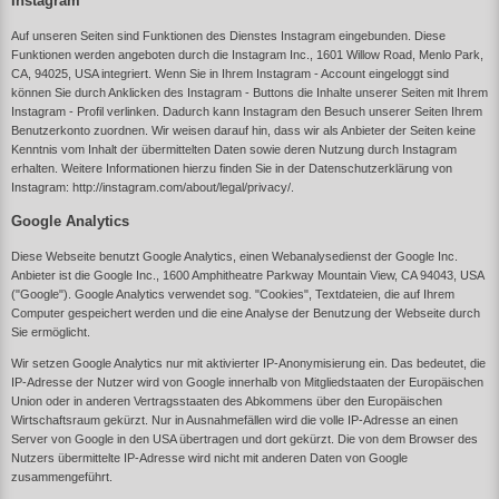
Instagram
Auf unseren Seiten sind Funktionen des Dienstes Instagram eingebunden. Diese
Funktionen werden angeboten durch die Instagram Inc., 1601 Willow Road, Menlo Park,
CA, 94025, USA integriert. Wenn Sie in Ihrem Instagram - Account eingeloggt sind
können Sie durch Anklicken des Instagram - Buttons die Inhalte unserer Seiten mit Ihrem
Instagram - Profil verlinken. Dadurch kann Instagram den Besuch unserer Seiten Ihrem
Benutzerkonto zuordnen. Wir weisen darauf hin, dass wir als Anbieter der Seiten keine
Kenntnis vom Inhalt der übermittelten Daten sowie deren Nutzung durch Instagram
erhalten. Weitere Informationen hierzu finden Sie in der Datenschutzerklärung von
Instagram:
http://instagram.com/about/legal/privacy/
.
Google Analytics
Diese Webseite benutzt Google Analytics, einen Webanalysedienst der Google Inc.
Anbieter ist die Google Inc., 1600 Amphitheatre Parkway Mountain View, CA 94043, USA
("Google"). Google Analytics verwendet sog. "Cookies", Textdateien, die auf Ihrem
Computer gespeichert werden und die eine Analyse der Benutzung der Webseite durch
Sie ermöglicht.
Wir setzen Google Analytics nur mit aktivierter IP-Anonymisierung ein. Das bedeutet, die
IP-Adresse der Nutzer wird von Google innerhalb von Mitgliedstaaten der Europäischen
Union oder in anderen Vertragsstaaten des Abkommens über den Europäischen
Wirtschaftsraum gekürzt. Nur in Ausnahmefällen wird die volle IP-Adresse an einen
Server von Google in den USA übertragen und dort gekürzt. Die von dem Browser des
Nutzers übermittelte IP-Adresse wird nicht mit anderen Daten von Google
zusammengeführt.