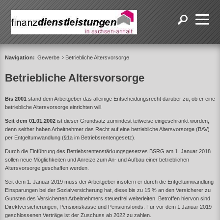
Navigation:
Gewerbe
Betriebliche Altersvorsorge
Betriebliche Altersvorsorge
Bis 2001
stand dem Arbeitgeber das alleinige Entscheidungsrecht darüber zu, ob er eine
betriebliche Altersvorsorge einrichten will.
Seit dem 01.01.2002
ist dieser Grundsatz zumindest teilweise eingeschränkt worden,
denn seither haben Arbeitnehmer das Recht auf eine betriebliche Altersvorsorge (BAV)
per Entgeltumwandlung (§1a im Betriebsrentengesetz).
Durch die Einführung des Betriebsrentenstärkungsgesetzes BSRG am 1. Januar 2018
sollen neue Möglichkeiten und Anreize zum An- und Aufbau einer betrieblichen
Altersvorsorge geschaffen werden.
Seit dem 1. Januar 2019 muss der Arbeitgeber insofern er durch die Entgeltumwandlung
Einsparungen bei der Sozialversicherung hat, diese bis zu 15 % an den Versicherer zu
Gunsten des Versicherten Arbeitnehmers steuerfrei weiterleiten. Betroffen hiervon sind
Direktversicherungen, Pensionskasse und Pensionsfonds. Für vor dem 1.Januar 2019
geschlossenen Verträge ist der Zuschuss ab 2022 zu zahlen.