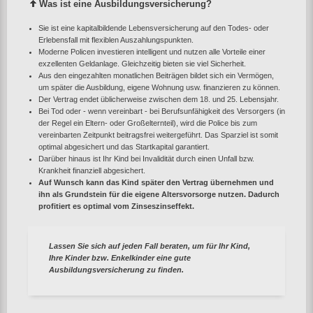
Was ist eine Ausbildungsversicherung?
Sie ist eine kapitalbildende Lebensversicherung auf den Todes- oder
Erlebensfall mit flexiblen Auszahlungspunkten.
Moderne Policen investieren intelligent und nutzen alle Vorteile einer
exzellenten Geldanlage. Gleichzeitig bieten sie viel Sicherheit.
Aus den eingezahlten monatlichen Beiträgen bildet sich ein Vermögen,
um später die Ausbildung, eigene Wohnung usw. finanzieren zu können.
Der Vertrag endet üblicherweise zwischen dem 18. und 25. Lebensjahr.
Bei Tod oder - wenn vereinbart - bei Berufsunfähigkeit des Versorgers (in
der Regel ein Eltern- oder Großelternteil), wird die Police bis zum
vereinbarten Zeitpunkt beitragsfrei weitergeführt. Das Sparziel ist somit
optimal abgesichert und das Startkapital garantiert.
Darüber hinaus ist Ihr Kind bei Invalidität durch einen Unfall bzw.
Krankheit finanziell abgesichert.
Auf Wunsch kann das Kind später den Vertrag übernehmen und
ihn als Grundstein für die eigene Altersvorsorge nutzen. Dadurch
profitiert es optimal vom Zinseszinseffekt.
Lassen Sie sich auf jeden Fall beraten, um für Ihr Kind,
Ihre Kinder bzw. Enkelkinder eine gute
Ausbildungsversicherung zu finden.