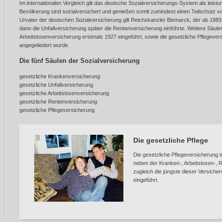
Im internationalen Vergleich gilt das deutsche Sozialversicherungs-System als leis
Bevölkerung sind sozialversichert und genießen somit zumindest einen Teilschutz vor
Urvater der deutschen Sozialversicherung gilt Reichskanzler Bismarck, der ab 188
dann die Unfallversicherung später die Rentenversicherung einführte. Weitere Säule
Arbeitslosenversicherung erstmals 1927 eingeführt, sowie die gesetzliche Pflegeve
angegeliedert wurde.
Die fünf Säulen der Sozialversicherung
gesetzliche Krankenversicherung
gesetzliche Unfallversicherung
gesetzliche Arbeitslosenversicherung
gesetzliche Rentenversicherung
gesetzliche Pflegeversicherung
Die gesetzliche Pflege
Die gesetzliche Pflegeversicherung is
neben der Kranken-, Arbeitslosen-, R
zugleich die jüngste dieser Versich
eingeführt.