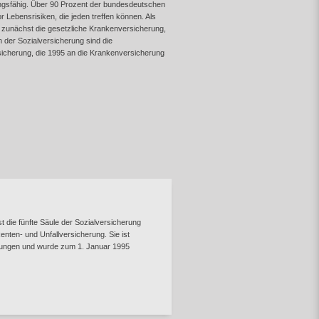
tungsfähig. Über 90 Prozent der bundesdeutschen
 Lebensrisiken, die jeden treffen können. Als
3 zunächst die gesetzliche Krankenversicherung,
n der Sozialversicherung sind die
rsicherung, die 1995 an die Krankenversicherung
t die fünfte Säule der Sozialversicherung
enten- und Unfallversicherung. Sie ist
erungen und wurde zum 1. Januar 1995