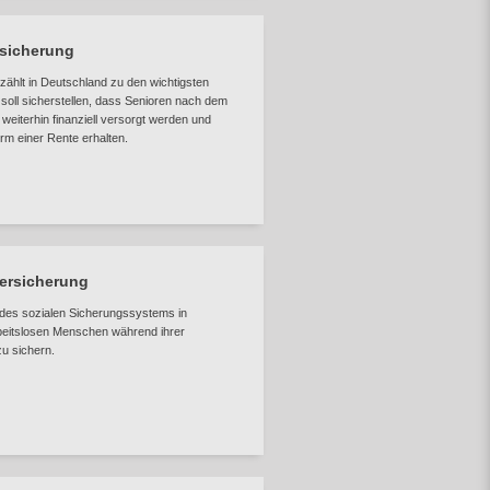
rsicherung
zählt in Deutschland zu den wichtigsten
soll sicherstellen, dass Senioren nach dem
iterhin finanziell versorgt werden und
rm einer Rente erhalten.
versicherung
l des sozialen Sicherungssystems in
rbeitslosen Menschen während ihrer
u sichern.