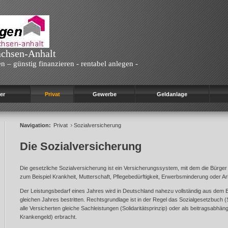
achsen-Anhalt
n – günstig finanzieren - rentabel anlegen -
er
Privat
Gewerbe
Geldanlage
Navigation:
Privat
Sozialversicherung
Die Sozialversicherung
Die gesetzliche Sozialversicherung ist ein Versicherungssystem, mit dem die Bürger
zum Beispiel Krankheit, Mutterschaft, Pflegebedürftigkeit, Erwerbsminderung oder Arb
Der Leistungsbedarf eines Jahres wird in Deutschland nahezu vollständig aus dem 
gleichen Jahres bestritten. Rechtsgrundlage ist in der Regel das Sozialgesetzbuch 
alle Versicherten gleiche Sachleistungen (Solidaritätsprinzip) oder als beitragsabhä
Krankengeld) erbracht.