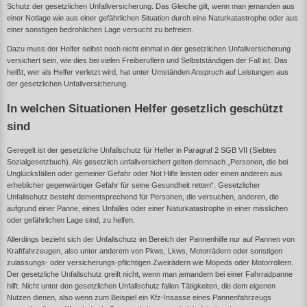
Schutz der
gesetzlichen Unfallversicherung
. Das Gleiche gilt, wenn man jemanden aus
einer Notlage wie aus einer gefährlichen Situation durch eine Naturkatastrophe oder aus
einer sonstigen bedrohlichen Lage versucht zu befreien.
Dazu muss der Helfer selbst noch nicht einmal in der gesetzlichen Unfallversicherung
versichert sein, wie dies bei vielen Freiberuflern und Selbstständigen der Fall ist. Das
heißt, wer als Helfer verletzt wird, hat unter Umständen Anspruch auf Leistungen aus
der gesetzlichen Unfallversicherung.
In welchen Situationen Helfer gesetzlich geschützt
sind
Geregelt ist der
gesetzliche Unfallschutz für Helfer
in
Paragraf 2 SGB VII
(Siebtes
Sozialgesetzbuch). Als gesetzlich unfallversichert gelten demnach „Personen, die bei
Unglücksfällen oder gemeiner Gefahr oder Not Hilfe leisten oder einen anderen aus
erheblicher gegenwärtiger Gefahr für seine Gesundheit retten“. Gesetzlicher
Unfallschutz besteht dementsprechend für Personen, die versuchen, anderen, die
aufgrund einer Panne, eines Unfalles oder einer Naturkatastrophe in einer misslichen
oder gefährlichen Lage sind, zu helfen.
Allerdings bezieht sich der Unfallschutz im Bereich der Pannenhilfe nur auf Pannen von
Kraftfahrzeugen, also unter anderem von Pkws, Lkws, Motorrädern oder sonstigen
zulassungs- oder versicherungs-pflichtigen Zweirädern wie Mopeds oder Motorrollern.
Der gesetzliche Unfallschutz greift nicht, wenn man jemandem bei einer Fahrradpanne
hilft. Nicht unter den gesetzlichen Unfallschutz fallen Tätigkeiten, die dem eigenen
Nutzen dienen, also wenn zum Beispiel ein Kfz-Insasse eines Pannenfahrzeugs