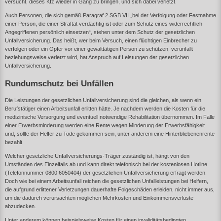
versucht, dieses Kfz wieder in Gang zu bringen, und sich dabei verletzt.
Auch Personen, die sich gemäß
Paragraf 2 SGB VII
„bei der Verfolgung oder Festnahme
einer Person, die einer Straftat verdächtig ist oder zum Schutz eines widerrechtlich
Angegriffenen persönlich einsetzen“, stehen unter dem Schutz der gesetzlichen
Unfallversicherung. Das heißt, wer beim Versuch, einen flüchtigen Einbrecher zu
verfolgen oder ein Opfer vor einer gewalttätigen Person zu schützen, verunfallt
beziehungsweise verletzt wird, hat Anspruch auf Leistungen der gesetzlichen
Unfallversicherung.
Rundumschutz bei Unfällen
Die
Leistungen der gesetzlichen Unfallversicherung
sind die gleichen, als wenn ein
Berufstätiger einen Arbeitsunfall erlitten hätte. Je nachdem werden die Kosten für die
medizinische Versorgung
und eventuell notwendige
Rehabilitation
übernommen. Im Falle
einer
Erwerbsminderung
werden eine
Rente wegen Minderung der Erwerbsfähigkeit
und, sollte der Helfer zu Tode gekommen sein, unter anderem eine
Hinterbliebenenrente
bezahlt.
Welcher
gesetzliche Unfallversicherungs-Träger
zuständig ist, hängt von den
Umständen des Einzelfalls ab und kann direkt telefonisch bei der kostenlosen Hotline
(Telefonnummer 0800 6050404) der gesetzlichen Unfallversicherung erfragt werden.
Doch wie bei einem Arbeitsunfall reichen die gesetzlichen Unfallleistungen bei Helfern,
die aufgrund erlittener Verletzungen dauerhafte Folgeschäden erleiden, nicht immer aus,
um die dadurch verursachten möglichen Mehrkosten und Einkommensverluste
abzudecken.
Unter anderem können beispielsweise Kosten für einen invaliditätsbedingten