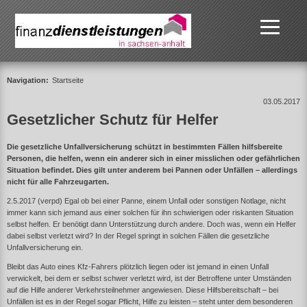
Navigation:
Startseite
03.05.2017
Gesetzlicher Schutz für Helfer
Die gesetzliche Unfallversicherung schützt in bestimmten Fällen hilfsbereite
Personen, die helfen, wenn ein anderer sich in einer misslichen oder gefährlichen
Situation befindet. Dies gilt unter anderem bei Pannen oder Unfällen – allerdings
nicht für alle Fahrzeugarten.
2.5.2017 (verpd) Egal ob bei einer Panne, einem Unfall oder sonstigen Notlage, nicht
immer kann sich jemand aus einer solchen für ihn schwierigen oder riskanten Situation
selbst helfen. Er benötigt dann Unterstützung durch andere. Doch was, wenn ein Helfer
dabei selbst verletzt wird? In der Regel springt in solchen Fällen die gesetzliche
Unfallversicherung ein.
Bleibt das Auto eines Kfz-Fahrers plötzlich liegen oder ist jemand in einen Unfall
verwickelt, bei dem er selbst schwer verletzt wird, ist der Betroffene unter Umständen
auf die Hilfe anderer Verkehrsteilnehmer angewiesen. Diese Hilfsbereitschaft – bei
Unfällen ist es in der Regel sogar Pflicht, Hilfe zu leisten – steht unter dem besonderen